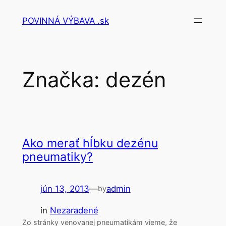
Prejsť
POVINNÁ VÝBAVA .sk
na
obsah
Značka:
dezén
Ako merať hĺbku dezénu
pneumatiky?
jún 13, 2013
—
admin
by
in
Nezaradené
Zo stránky venovanej pneumatikám vieme, že