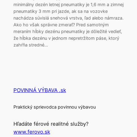
minimálny dezén letnej pneumatiky je 1,6 mm a zimnej
pneumatiky 3 mm pri jazde, ak sa na vozovke
nachádza súvislá snehová vrstva, ľad alebo námraza.
Ako ho však správne zmerať? Pred samotným
meraním hĺbky dezénu pneumatiky je dôležité vedieť,
že hĺbka dezénu v jednom nepretržitom páse, ktorý
zahŕňa stredné…
POVINNÁ VÝBAVA .sk
Praktický sprievodca povinnou výbavou
Hľadáte férové realitné služby?
www.ferovo.sk